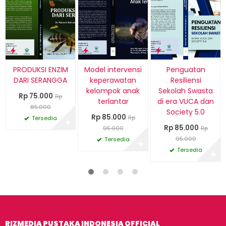
PRODUKSI ENZIM
Model intervensi
Penguatan
DARI SERANGGA
keperawatan
Resiliensi
kelompok anak
Sekolah Swasta
Rp 75.000
Rp
terlantar
di era VUCA dan
85.000
Society 5.0
Rp 85.000
Rp
Tersedia
✚
Rp 85.000
95.000
Rp
95.000
Tersedia
✚
Tersedia
✚
RIZMEDIA PUSTAKA INDONESIA OFFICIAL