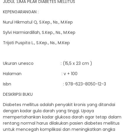
JUDUL :LIMA PILAR DIABETES MELLITUS
KEPENGARANGAN :
Nurul Hikmatul Q, S.Kep., Ns., M.Kep
Sylvi Harmiardillah, S.Kep., Ns., M.Kep
Trijati Puspita L., S.Kep., Ns., M.Kep
Ukuran unesco : (15,5 x 23 cm )
Halaman : v + 100
Isbn : 978-623-8050-12-3
DESKRIPSI BUKU
Diabetes mellitus adalah penyakit kronis yang ditandai
dengan kadar gula darah yang tinggi. Upaya
mempertahankan kadar glukosa darah agar tetap dalam
rentang normal harus dilakukan pasien diabetes mellitus
untuk mencegah komplikasi dan meningkatkan angka