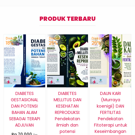
PRODUK TERBARU
Diskon
Diskon
Diskon
18%
26%
26%
DIABETES
DIABETES
DAUN KARI
GESTASIONAL
MELLITUS DAN
(Murraya
DAN POTENSI
KESEHATAN
koenigii) DAN
BAHAN ALAM
REPRODUKSI:
FERTILITAS
SEBAGAI TERAPI
Pendekatan
Pendekatan
ADJUVAN
ilmiah dan
Fitoterapi untuk
potensi
Keseimbangan
Rp 70.000
Rp