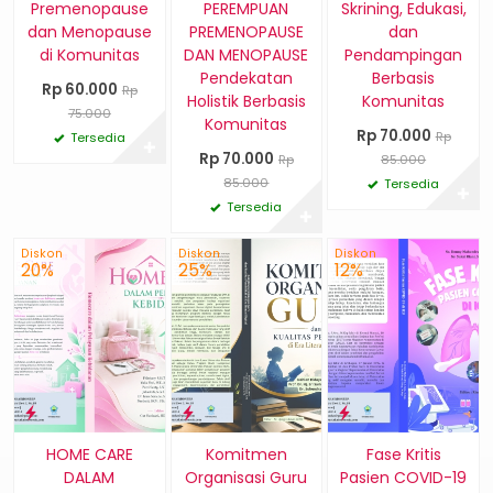
Premenopause
PEREMPUAN
Skrining, Edukasi,
dan Menopause
PREMENOPAUSE
dan
di Komunitas
DAN MENOPAUSE
Pendampingan
Pendekatan
Berbasis
Rp 60.000
Rp
Holistik Berbasis
Komunitas
75.000
Komunitas
Rp 70.000
Rp
Tersedia
✚
Rp 70.000
Rp
85.000
85.000
Tersedia
✚
Tersedia
✚
Diskon
Diskon
Diskon
20%
25%
12%
HOME CARE
Komitmen
Fase Kritis
DALAM
Organisasi Guru
Pasien COVID-19