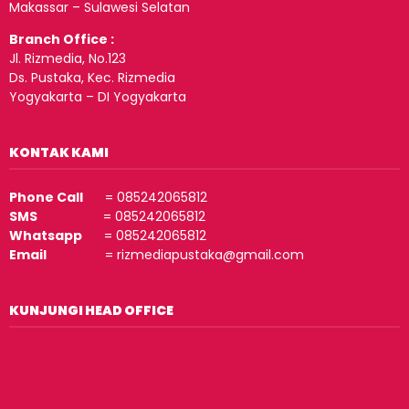
Makassar – Sulawesi Selatan
Branch Office :
Jl. Rizmedia, No.123
Ds. Pustaka, Kec. Rizmedia
Yogyakarta – DI Yogyakarta
KONTAK KAMI
Phone Call
= 085242065812
SMS
= 085242065812
Whatsapp
= 085242065812
Email
= rizmediapustaka@gmail.com
KUNJUNGI HEAD OFFICE