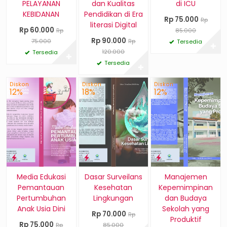
PELAYANAN
dan Kualitas
di ICU
KEBIDANAN
Pendidikan di Era
Rp 75.000
Rp
literasi Digital
Rp 60.000
Rp
85.000
Rp 90.000
75.000
Rp
Tersedia
✚
120.000
Tersedia
✚
Tersedia
✚
Diskon
Diskon
Diskon
12%
18%
12%
Media Edukasi
Dasar Surveilans
Manajemen
Pemantauan
Kesehatan
Kepemimpinan
Pertumbuhan
Lingkungan
dan Budaya
Anak Usia Dini
Sekolah yang
Rp 70.000
Rp
Produktif
Rp 75.000
Rp
85.000