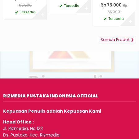
Rp 75.000
85.000
Rp
Tersedia
✚
85.000
Tersedia
✚
Tersedia
✚
Semua Produk ❯
RIZMEDIA PUSTAKA INDONESIA OFFICIAL
Kepuasan Penulis adalah Kepuasan Kami
Head Office :
Jl. Rizmedia, No.123
Ds. Pustaka, Kec. Rizmedia