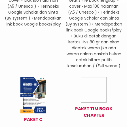
cover • Max 150 halaman
Gratis File book lengkap +
(A5 / Unesco ) • Terindeks
cover • Max 100 halaman
Google Scholar dan Sinta
(A5 / Unesco ) • Terindeks
(By system ) • Mendapatkan
Google Scholar dan Sinta
link book Google books/play
(By system ) • Mendapatkan
link book Google books/play
• Buku di cetak dengan
kertas Hvs 80 gr dan akan
dicetak warna jika ada
warna dalam naskah bukan
cetak hitam putih
keseluruhan / (Full warna )
PAKET TIM BOOK
CHAPTER
PAKET C