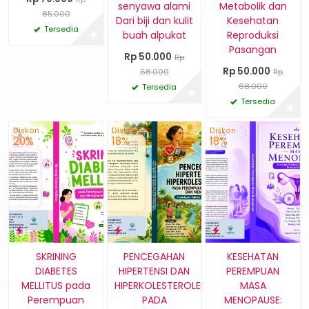
senyawa alami
Metabolik dan
85.000
Dari biji dan kulit
Kesehatan
Tersedia
✚
buah alpukat
Reproduksi
Pasangan
Rp 50.000
Rp
Rp 50.000
68.000
Rp
68.000
Tersedia
✚
Tersedia
✚
Diskon
Diskon
Diskon
20%
18%
18%
SKRINING
PENCEGAHAN
KESEHATAN
DIABETES
HIPERTENSI DAN
PEREMPUAN
MELLITUS pada
HIPERKOLESTEROLEMIA
MASA
Perempuan
PADA
MENOPAUSE: