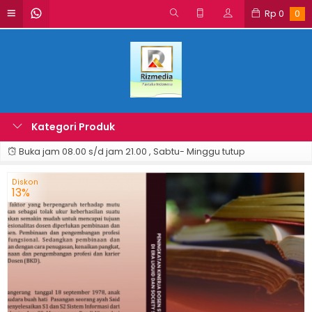
Rp
0
0
Kategori Produk
Buka jam 08.00 s/d jam 21.00 , Sabtu- Minggu tutup
Diskon
13%