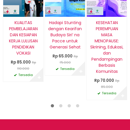
KUALITAS
Hadapi Stunting
KESEHATAN
PEMBELAJARAN
dengan Kearifan
PEREMPUAN
DAN KESIAPAN
Budaya Siri’ na
MASA
KERJA LULUSAN
Pacce untuk
MENOPAUSE:
PENDIDIKAN
Generasi Sehat
Skrining, Edukasi,
VOKASI
dan
Rp 65.000
Rp
Pendampingan
Rp 85.000
Rp
75.000
Berbasis
110.000
Tersedia
✚
Komunitas
Tersedia
✚
Rp 70.000
Rp
85.000
Tersedia
✚