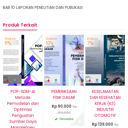
BAB 10 LAPORAN PENELITIAN DAN PUBLIKASI
Produk Terkait
Diskon
Diskon
Diskon
11%
10%
7%
POP-SDM-AI
PEMERIKSAAN
KESELAMATAN
Metode
FISIK DASAR
DAN KESEHATAN
Pemodelan dan
KERJA (K3)
Rp 90.000
Rp
Optimasi
INDUSTRI
100.000
Penguatan
OTOMOTIF
Tersedia
Sumber Daya
✚
Rp 139.000
Rp
Manajemen