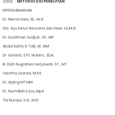
JUDUL :
METODOLOGI PENELITIAN
KEPENGARANGAN
Dr. Nisma Iriani, SE., M.Si
Gst. Ayu Ketut Rencana Sari Dewi, S.E,M.Si
Dr. Suratman Sudjud., SP., MP.
Abdul Safrin D Talli, SE. MM
Dr. Surianti, S.Pt, M.Adm., SDA.
Rr Diah Nugraheni Setyowati, ST., MT
Varetha Lisarani, M.Pd.
Dr. Arjang.MT.MM
Dr. Nurmillah.S.Sos.,Mpd
Tia Nuraya, S.Si., M.Si