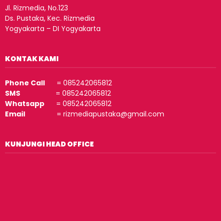
Jl. Rizmedia, No.123
Ds. Pustaka, Kec. Rizmedia
Yogyakarta – DI Yogyakarta
KONTAK KAMI
Phone Call
= 085242065812
SMS
= 085242065812
Whatsapp
= 085242065812
Email
= rizmediapustaka@gmail.com
KUNJUNGI HEAD OFFICE