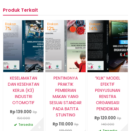
Produk Terkait
Diskon
Diskon
Diskon
7%
12%
14%
KESELAMATAN
PENTINGNYA
“KLIK” MODEL
DAN KESEHATAN
PRAKTIK
EFEKTIF
KERJA (K3)
PEMBERIAN
PENYUSUNAN
INDUSTRI
MAKAN YANG
RENSTRA
OTOMOTIF
SESUAI STANDAR
ORGANISASI
PADA BATITA
PENDIDIKAN
Rp 139.000
Rp
STUNTING
Rp 120.000
150.000
Rp
Rp 110.000
Rp
140.000
Tersedia
✚
125.000
Tersedia