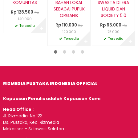
KOMUNITAS
BAHAN LOKAL
SWASTA DI ERA
SEBAGAI PUPUK
LIQUID DAN
Rp 128.500
Rp
ORGANIK
SOCIETY 5.0
140.000
Rp 110.000
Rp 65.000
Rp
Rp
Tersedia
✚
120.000
75.000
Tersedia
Tersedia
✚
✚
RIZMEDIA PUSTAKA INDONESIA OFFICIAL
Kepuasan Penulis adalah Kepuasan Kami
Head Office :
Jl. Rizmedia, No.123
Ds. Pustaka, Kec. Rizmedia
Makassar – Sulawesi Selatan