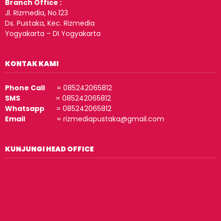
Branch Office :
Jl. Rizmedia, No.123
Ds. Pustaka, Kec. Rizmedia
Yogyakarta – DI Yogyakarta
KONTAK KAMI
Phone Call
= 085242065812
SMS
= 085242065812
Whatsapp
= 085242065812
Email
= rizmediapustaka@gmail.com
KUNJUNGI HEAD OFFICE